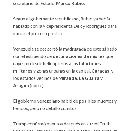
secretario de Estado,
Marco Rubio
.
Según el gobernante republicano, Rubio ya había
hablado con la vicepresidenta Delcy Rodríguez para
iniciar el proceso político.
Venezuela se despertó la madrugada de este sábado
con el estruendo de
detonaciones de misiles
que
cayeron desde helicópteros a
instalaciones
militares
y zonas urbanas en la capital,
Caracas
, y
los estados vecinos de
Miranda
,
La Guaira
y
Aragua
(norte).
El gobierno venezolano habló de posibles muertos y
heridos, pero no detalló cuántos.
Trump confirmó minutos después en su red Truth
Social que Estados Unidos llevó a cabo «con éxito un