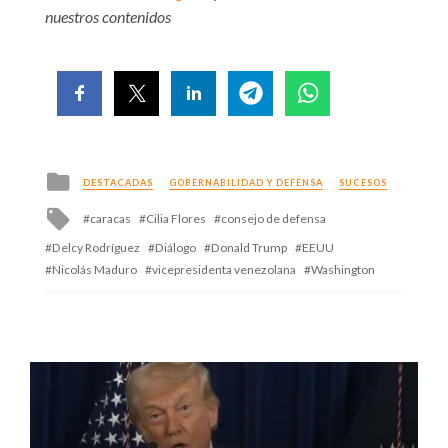
nuestros contenidos
Posted
DESTACADAS
GOBERNABILIDAD Y DEFENSA
SUCESOS
in
Tagged
caracas
Cilia Flores
consejo de defensa
with
Delcy Rodríguez
Diálogo
Donald Trump
EEUU
Nicolás Maduro
vicepresidenta venezolana
Washington