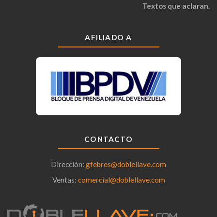
Textos que aclaran.
AFILIADO A
CONTACTO
Dirección:
gfebres@doblellave.com
Ventas:
comercial@doblellave.com