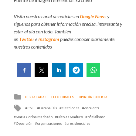
Fuente de imagen referencial: Archivo
Visita nuestro canal de noticias en
Google News
y
síguenos para obtener información precisa, interesante y
estar al día con todo. También
en
Twitter
e
Instagram
puedes conocer diariamente
nuestros contenidos
Posted
DESTACADAS
ELECTORALES
OPINIÓN EXPERTA
in
Tagged
CNE
Datanálisis
elecciones
encuenta
with
María Corina Machado
Nicolás Maduro
oficialismo
Oposición
organizaciones
presidenciales