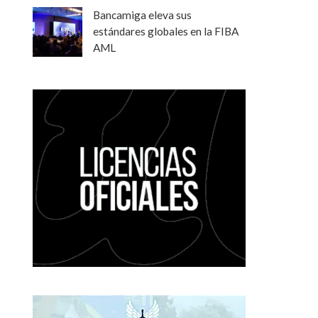
Bancamiga eleva sus
estándares globales en la FIBA
AML