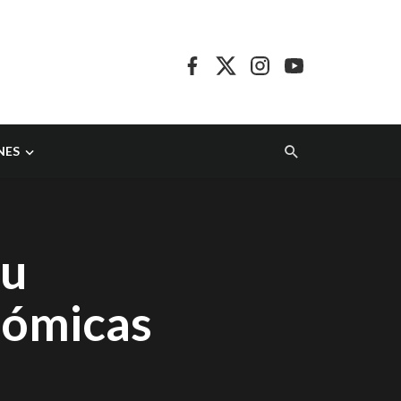
NES
su
nómicas