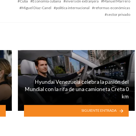
Cuba
Economía cubana
inversión extranjera
Manuel Marrero
Miguel Díaz-Canel
política internacional
reformas económicas
sector privado
Hyundai Venezuela celebra la pasión del
Mundial con la rifa de una camioneta Creta 0
km
SIGUIENTE ENTRADA