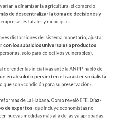
rían a dinamizar la agricultura, el comercio
ás de descentralizar la toma de decisiones y
 empresas estatales y municipios.
aves distorsiones del sistema monetario, ajustar
r con los subsidios universales a productos
a personas, solo para colectivos vulnerables).
l defender las iniciativas ante la ANPP, habló de
ue en absoluto pervierten el carácter socialista
ino que son «condición para su preservación».
s reformas de La Habana. Como reveló EFE,
Díaz-
po de expertos
-que incluye economistas no
nteen nuevas medidas más allá de las ya aprobadas.