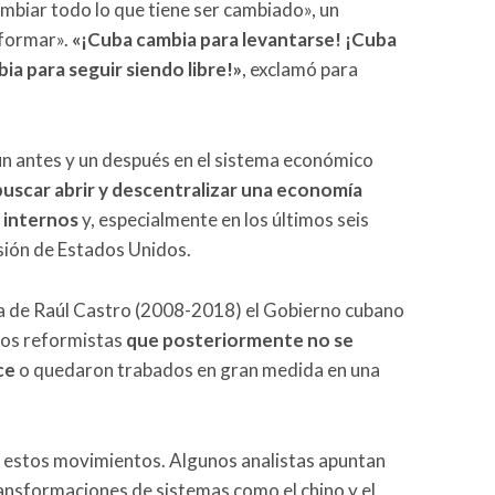
ambiar todo lo que tiene ser cambiado», un
sformar».
«¡Cuba cambia para levantarse! ¡Cuba
ia para seguir siendo libre!»
, exclamó para
e un antes y un después en el sistema económico
 buscar abrir y descentralizar una economía
 internos
y, especialmente en los últimos seis
sión de Estados Unidos.
a de Raúl Castro (2008-2018) el Gobierno cubano
ios reformistas
que posteriormente no se
ce
o quedaron trabados en gran medida en una
de estos movimientos. Algunos analistas apuntan
transformaciones de sistemas como el chino y el