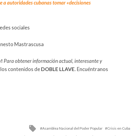
e a autoridades cubanas tomar «decisiones
redes sociales
Ernesto Mastrascusa
e!
Para obtener información actual, interesante y
 los contenidos de
DOBLE LLAVE
. Encuéntranos
Tagged
Asamblea Nacional del Poder Popular
Crisis en Cuba
with