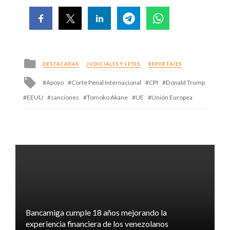
Posted
DESTACADAS
JUDICIALES Y LEYES
REPORTAJES
in
Tagged
Apoyo
Corte Penal Internacional
CPI
Donald Trump
with
EEUU
sanciones
Tomoko Akane
UE
Unión Europea
Bancamiga cumple 18 años mejorando la
experiencia financiera de los venezolanos