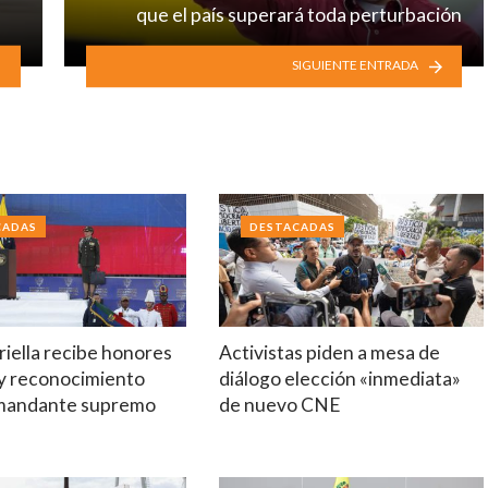
que el país superará toda perturbación
SIGUIENTE ENTRADA
CADAS
DESTACADAS
riella recibe honores
Activistas piden a mesa de
 y reconocimiento
diálogo elección «inmediata»
mandante supremo
de nuevo CNE