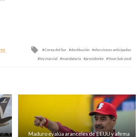
Tagged
Corea del Sur
destitución
elecciones anticipadas
YES
with
ley marcial
mandatario
presidente
Yoon Suk-yeol
Maduro evalúa aranceles de EEUU y afirma