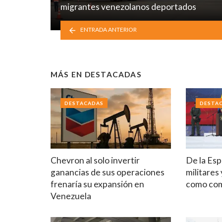
migrantes venezolanos deportados
ENTRADA ANTERIOR
MÁS EN
DESTACADAS
DESTACADAS
DESTA
Chevron al solo invertir
De la Esp
ganancias de sus operaciones
militares
frenaría su expansión en
como co
Venezuela