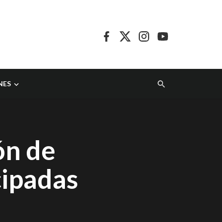
NES
ón de
cipadas