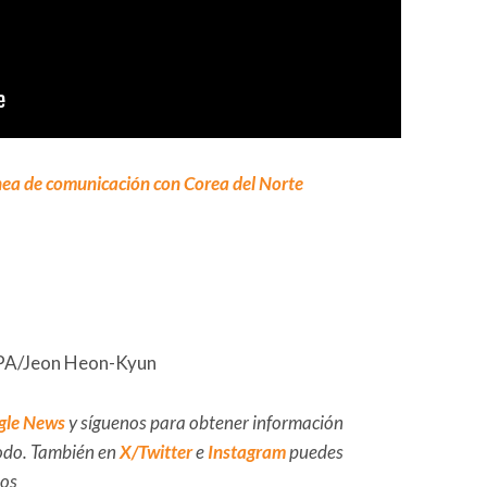
ínea de comunicación con Corea del Norte
/EPA/Jeon Heon-Kyun
gle News
y síguenos para obtener información
 todo. También en
X/Twitter
e
Instagram
puedes
dos