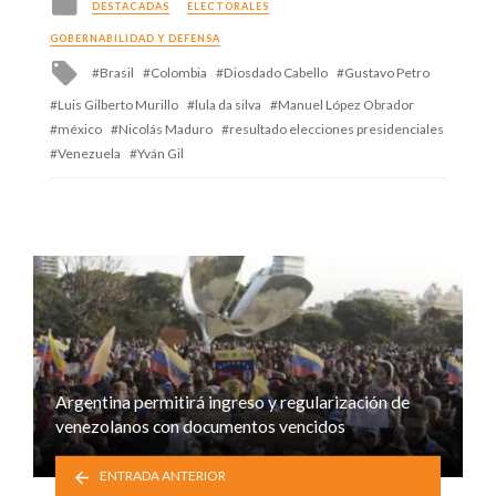
DESTACADAS
ELECTORALES
in
GOBERNABILIDAD Y DEFENSA
Tagged
Brasil
Colombia
Diosdado Cabello
Gustavo Petro
with
Luis Gilberto Murillo
lula da silva
Manuel López Obrador
méxico
Nicolás Maduro
resultado elecciones presidenciales
Venezuela
Yván Gil
Argentina permitirá ingreso y regularización de
venezolanos con documentos vencidos
ENTRADA ANTERIOR