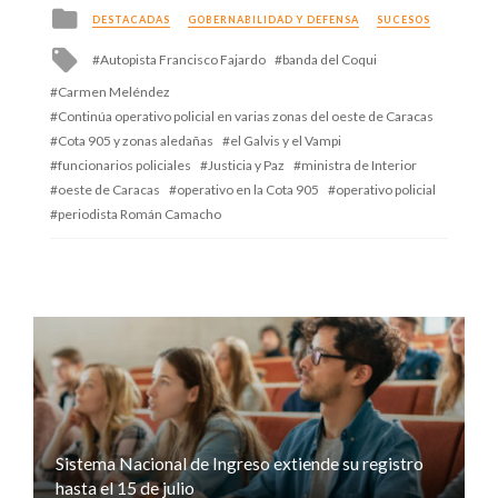
Posted
DESTACADAS
GOBERNABILIDAD Y DEFENSA
SUCESOS
in
Tagged
Autopista Francisco Fajardo
banda del Coqui
with
Carmen Meléndez
Continúa operativo policial en varias zonas del oeste de Caracas
Cota 905 y zonas aledañas
el Galvis y el Vampi
funcionarios policiales
Justicia y Paz
ministra de Interior
oeste de Caracas
operativo en la Cota 905
operativo policial
periodista Román Camacho
Sistema Nacional de Ingreso extiende su registro
hasta el 15 de julio