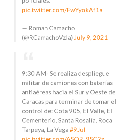
policiales.
pic.twitter.com/FwYyokAf1a
— Roman Camacho
(@RCamachoVzla)
July 9, 2021
9:30 AM- Se realiza despliegue
militar de camiones con baterías
antiaéreas hacia el Sur y Oeste de
Caracas para terminar de tomar el
control de: Cota 905, El Valle, El
Cementerio, Santa Rosalía, Roca
Tarpeya, La Vega
#9Jul
pic.twitter.com/ASORJ9SC2z