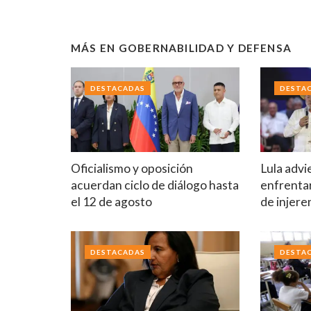
MÁS EN
GOBERNABILIDAD Y DEFENSA
DESTACADAS
DESTA
Oficialismo y oposición
Lula advi
acuerdan ciclo de diálogo hasta
enfrentar
el 12 de agosto
de injere
DESTACADAS
DESTA