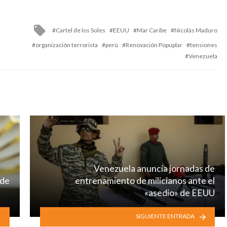
Tagged
Cartel de los Soles
EEUU
Mar Caribe
Nicolás Maduro
with
organización terrorista
perú
Renovación Popuplar
tensiones
Venezuela
Venezuela anuncia jornadas de
 de
entrenamiento de milicianos ante el
«asedio» de EEUU
SIGUIENTE ENTRADA