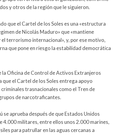
dos y otros de la región que le siguieron.
o que el Cartel de los Soles es una «estructura
 régimen de Nicolás Maduro» que «mantiene
el terrorismo internacional», y, por ese motivo,
na que pone en riesgo la estabilidad democrática
e la Oficina de Control de Activos Extranjeros
 que el Cartel de los Soles entrega apoyo
s criminales trasnacionales como el Tren de
 grupos de narcotraficantes.
rú se aprueba después de que Estados Unidos
e 4.000 militares, entre ellos unos 2.000 marines,
iles para patrullar en las aguas cercanas a