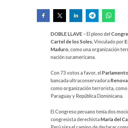
DOBLE LLAVE
– El pleno del
Congr
Cartel de los Soles
, Vinculado por
E
Maduro
, como una organización ter
nación suramericana.
Con 73 votos a favor, el
Parlamento
bancada ultraconservadora
Renova
como organización terrorista, como 
Paraguay y República Dominicana.
El Congreso peruano tenía dos moci
congresista derechista
María del C
Perú siga el camino de declarar com