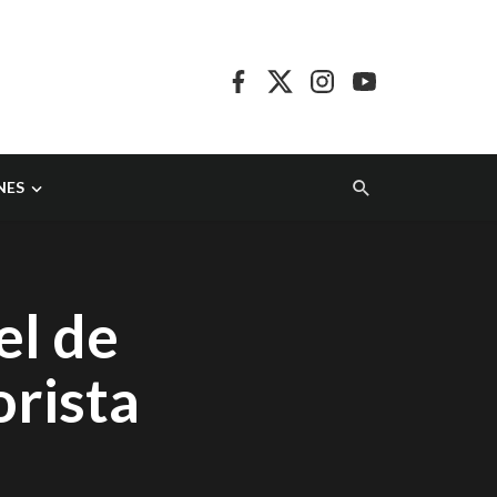
NES
el de
orista