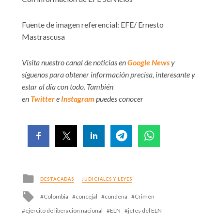
Fuente de imagen referencial: EFE/ Ernesto
Mastrascusa
Visita nuestro canal de noticias en
Google News
y
síguenos para obtener información precisa, interesante y
estar al día con todo. También
en
Twitter
e
Instagram
puedes conocer
Posted
DESTACADAS
JUDICIALES Y LEYES
in
Tagged
Colombia
concejal
condena
Crimen
with
ejército de liberación nacional
ELN
jefes del ELN