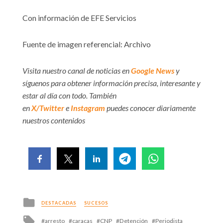
Con información de EFE Servicios
Fuente de imagen referencial: Archivo
Visita nuestro canal de noticias en
Google News
y
síguenos para obtener información precisa, interesante y
estar al día con todo. También
en
X/Twitter
e
Instagram
puedes conocer diariamente
nuestros contenidos
Posted
DESTACADAS
SUCESOS
in
Tagged
arresto
caracas
CNP
Detención
Periodista