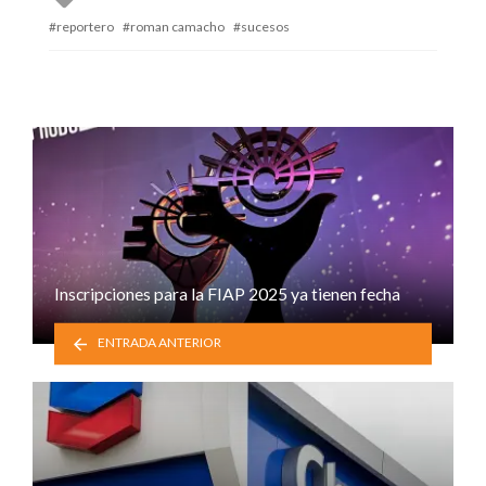
with
reportero
roman camacho
sucesos
Inscripciones para la FIAP 2025 ya tienen fecha
ENTRADA ANTERIOR