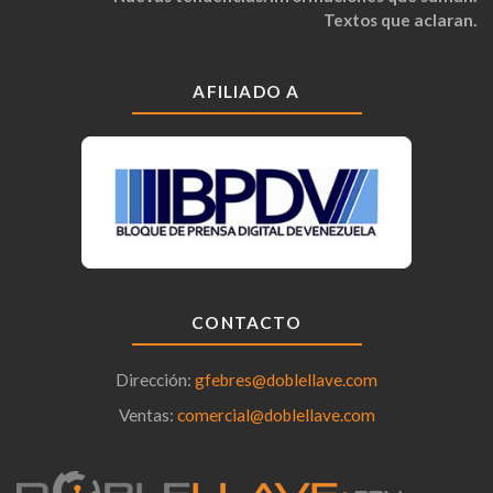
Textos que aclaran.
AFILIADO A
CONTACTO
Dirección:
gfebres@doblellave.com
Ventas:
comercial@doblellave.com