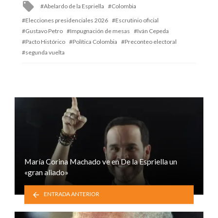
Tagged
Abelardo de la Espriella
Colombia
with
Elecciones presidenciales 2026
Escrutinio oficial
Gustavo Petro
Impugnación de mesas
Iván Cepeda
Pacto Histórico
Política Colombia
Preconteo electoral
segunda vuelta
María Corina Machado ve en De la Espriella un
«gran aliado»
ENTRADA ANTERIOR