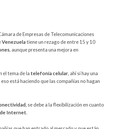
a Cámara de Empresas de Telecomunicaciones
e
Venezuela
tiene un rezago de entre 15 y 10
ones
, aunque presenta una mejora en
 el tema de la
telefonía celular
, ahí sí hay una
 y eso está haciendo que las compañías no hagan
onectividad
, se debe a la flexibilización en cuanto
 de Internet
.
pañías que han entrado al mercado y que están