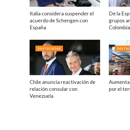
Italia considera suspender el
De la Esp
acuerdo de Schengen con
grupos a
España
Colombi
DESTACADAS
DESTA
Chile anuncia reactivación de
Aumenta 
relación consular con
por el t
Venezuela