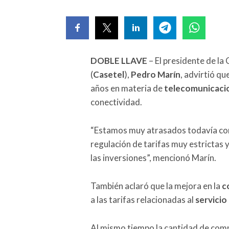
DOBLE LLAVE
– El presidente de l
(
Casetel
),
Pedro Marín
, advirtió qu
años en materia de
telecomunicaci
conectividad.
“Estamos muy atrasados todavía con
regulación de tarifas muy estrictas
las inversiones”, mencionó Marín.
También aclaró que la mejora en la
c
a las tarifas relacionadas al
servicio
Al mismo tiempo la cantidad de com