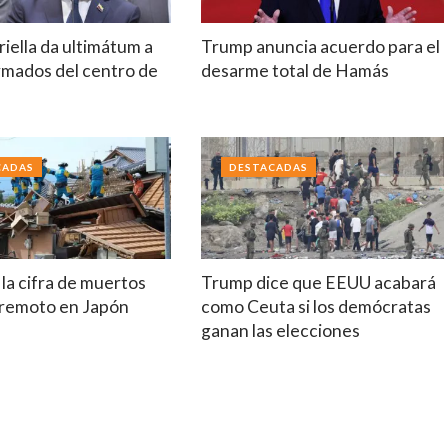
riella da ultimátum a
Trump anuncia acuerdo para el
rmados del centro de
desarme total de Hamás
a
CADAS
DESTACADAS
la cifra de muertos
Trump dice que EEUU acabará
erremoto en Japón
como Ceuta si los demócratas
ganan las elecciones