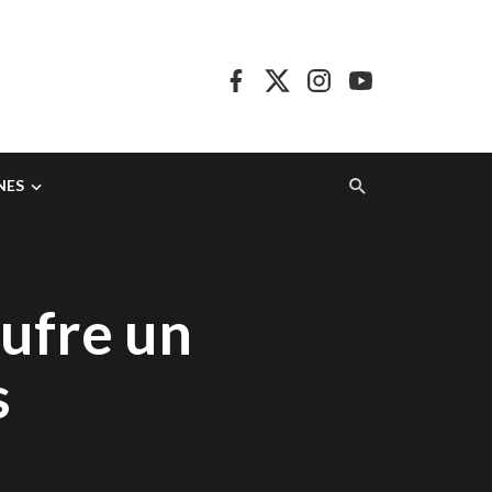
NES
sufre un
s