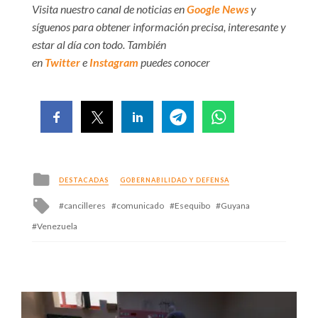
Visita nuestro canal de noticias en
Google News
y
síguenos para obtener información precisa, interesante y
estar al día con todo. También
en
Twitter
e
Instagram
puedes conocer
Posted
DESTACADAS
GOBERNABILIDAD Y DEFENSA
in
Tagged
cancilleres
comunicado
Esequibo
Guyana
with
Venezuela