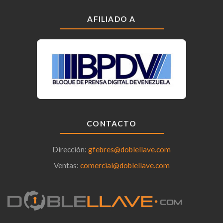
AFILIADO A
CONTACTO
Dirección:
gfebres@doblellave.com
Ventas:
comercial@doblellave.com