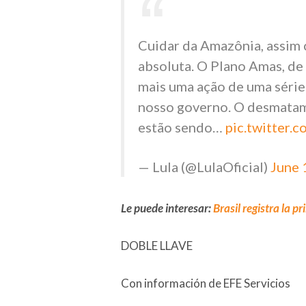
Cuidar da Amazônia, assim 
absoluta. O Plano Amas, de
mais uma ação de uma série
nosso governo. O desmatame
estão sendo…
pic.twitter
— Lula (@LulaOficial)
June 
Le puede interesar:
Brasil registra la p
DOBLE LLAVE
Con información de EFE Servicios