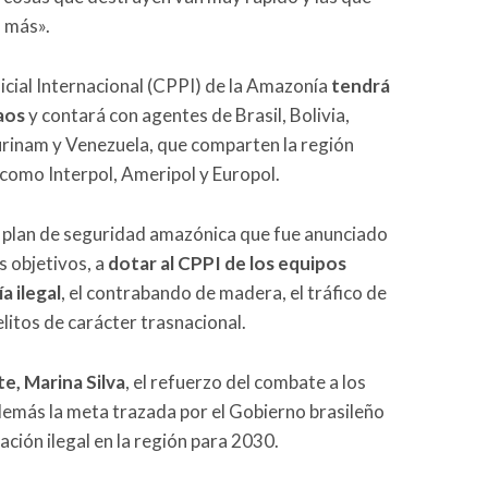
 más».
icial Internacional (CPPI) de la Amazonía
tendrá
aos
y contará con agentes de Brasil, Bolivia,
rinam y Venezuela, que comparten la región
como Interpol, Ameripol y Europol.
 plan de seguridad amazónica que fue anunciado
s objetivos, a
dotar al CPPI de los equipos
a ilegal
, el contrabando de madera, el tráfico de
litos de carácter trasnacional.
e, Marina Silva
, el refuerzo del combate a los
demás la meta trazada por el Gobierno brasileño
ción ilegal en la región para 2030.