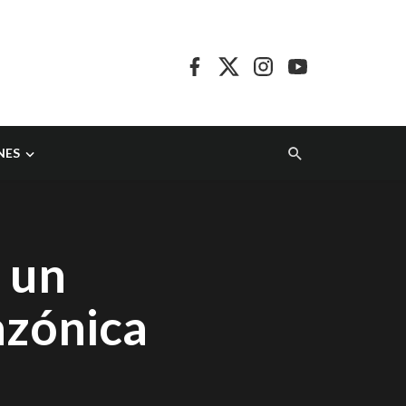
NES
e un
azónica