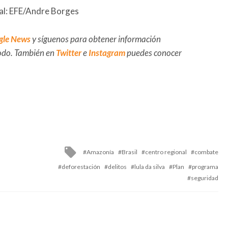
pal: EFE/Andre Borges
gle News
y síguenos para obtener información
 todo. También en
Twitter
e
Instagram
puedes conocer
Tagged
Amazonía
Brasil
centro regional
combate
with
deforestación
delitos
lula da silva
Plan
programa
seguridad