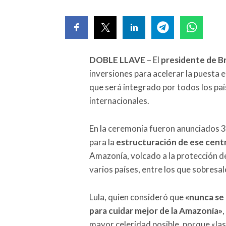
DOBLE LLAVE
– El
presidente de Bra
inversiones para acelerar la puesta
que será integrado por todos los paí
internacionales.
En la ceremonia fueron anunciados 31
para la
estructuración de ese cent
Amazonía, volcado a la protección d
varios países, entre los que sobres
Lula, quien consideró que
«nunca se 
para cuidar mejor de la Amazonía»
mayor celeridad posible, porque «la