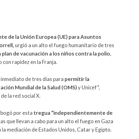
nte de la Unión Europea (UE) para Asuntos
orrell,
urgió a un alto el fuego humanitario de tres
plan de vacunación a los niños contra la polio
,
con rapidez en la Franja.
o inmediato de tres días para
permitir la
zación Mundial de la Salud (OMS)
y Unicef”,
de la red social X.
 abogó por esta
tregua “independientemente de
as que llevan a cabo para un alto el fuego en Gaza
n la mediación de Estados Unidos, Catar y Egipto.