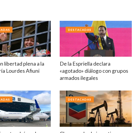
CADAS
DESTACADAS
 libertad plena a la
De la Espriella declara
ía Lourdes Afiuni
«agotado» diálogo con grupos
armados ilegales
CADAS
DESTACADAS