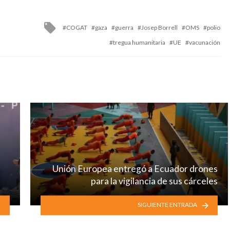
Tagged
COGAT
gaza
guerra
Josep Borrell
OMS
polio
with
tregua humanitaria
UE
vacunación
Unión Europea entregó a Ecuador drones
para la vigilancia de sus cárceles
SIGUIENTE ENTRADA