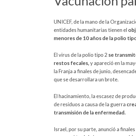
Vacunación pa
UNICEF, de la mano de la Organizac
entidades humanitarias tienen el
obj
menores de 10 años de la polio tipo
El virus de la polio tipo 2
se transmi
restos fecales,
y apareció en la may
la Franja a finales de junio, desenc
que se desarrollara un brote.
El hacinamiento, la escasez de produc
de residuos a causa de la guerra
crea
transmisión de la enfermedad.
Israel, por su parte, anunció a finale