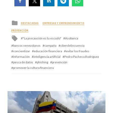
Posted
DESTACADAS
EMPRESAS Y EMPRENDIMIENTO
in
PREVENCIÓN
Tagged
"La precaución es tu escudo"
Asobanca
with
bancos venezolanos
campaña
ciberdelincuencia
concientizar
educación financiera
evitar los fraudes
Información
inteligencia artificial
Pedro Pacheco Rodríguez
pesca de datos
phishing
prevención
promover la cultura financiera