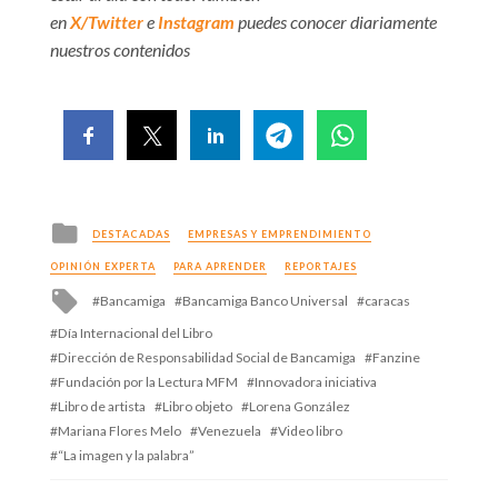
en
X/Twitter
e
Instagram
puedes conocer diariamente
nuestros contenidos
Posted
DESTACADAS
EMPRESAS Y EMPRENDIMIENTO
in
OPINIÓN EXPERTA
PARA APRENDER
REPORTAJES
Tagged
Bancamiga
Bancamiga Banco Universal
caracas
with
Día Internacional del Libro
Dirección de Responsabilidad Social de Bancamiga
Fanzine
Fundación por la Lectura MFM
Innovadora iniciativa
Libro de artista
Libro objeto
Lorena González
Mariana Flores Melo
Venezuela
Video libro
“La imagen y la palabra”