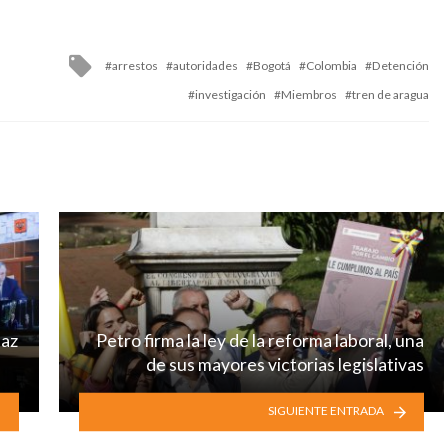
Tagged
arrestos
autoridades
Bogotá
Colombia
Detención
with
investigación
Miembros
tren de aragua
paz
Petro firma la ley de la reforma laboral, una
de sus mayores victorias legislativas
SIGUIENTE ENTRADA