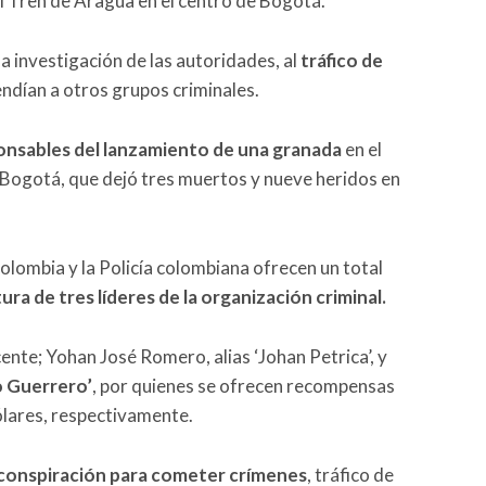
el Tren de Aragua en el centro de Bogotá.
a investigación de las autoridades, al
tráfico de
endían a otros grupos criminales.
onsables del lanzamiento de una granada
en el
e Bogotá, que dejó tres muertos y nueve heridos en
lombia y la Policía colombiana ofrecen un total
ura de tres líderes de la organización criminal.
ente; Yohan José Romero, alias ‘Johan Petrica’, y
o Guerrero’
, por quienes se ofrecen recompensas
dólares, respectivamente.
 conspiración para cometer crímenes
, tráfico de