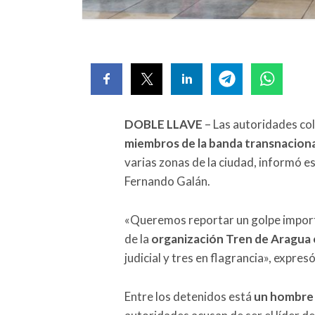
DOBLE LLAVE
– Las autoridades c
miembros de la banda transnacion
varias zonas de la ciudad, informó est
Fernando Galán.
«Queremos reportar un golpe importa
de la
organización Tren de Aragua
judicial y tres en flagrancia», expres
Entre los detenidos está
un hombre i