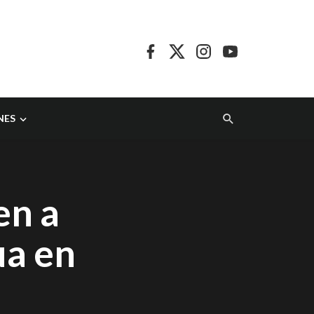
NES
en a
ua en