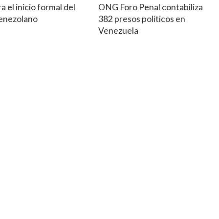
a el inicio formal del
ONG Foro Penal contabiliza
venezolano
382 presos políticos en
Venezuela