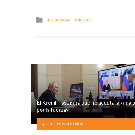
Posted
DESTACADAS
SUCESOS
in
El Kremlin asegura que no aceptará «una 
por la fuerza»
ENTRADA ANTERIOR