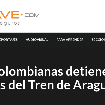
EPORTAJES
AUDIOVISUAL
PARA APRENDER
SECCIO
olombianas detien
 del Tren de Arag