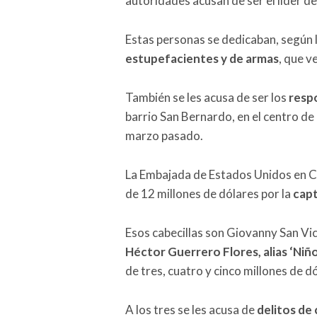
autoridades acusan de ser el líder d
Estas personas se dedicaban, según l
estupefacientes y de armas
, que v
También se les acusa de ser los
resp
barrio San Bernardo, en el centro d
marzo pasado.
La Embajada de Estados Unidos en Co
de 12 millones de dólares por la
capt
Esos cabecillas son Giovanny San Vic
Héctor Guerrero Flores, alias ‘Niñ
de tres, cuatro y cinco millones de 
A los tres se les acusa de
delitos de