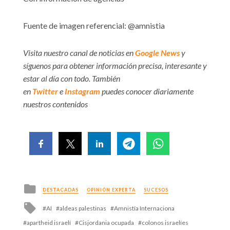
Fuente de imagen referencial: @amnistia
Visita nuestro canal de noticias en
Google News
y
síguenos para obtener información precisa, interesante y
estar al día con todo. También
en
Twitter
e
Instagram
puedes conocer diariamente
nuestros contenidos
Posted
DESTACADAS
OPINIÓN EXPERTA
SUCESOS
in
Tagged
AI
aldeas palestinas
Amnistía Internaciona
with
apartheid israelí
Cisjordania ocupada
colonos israelíes