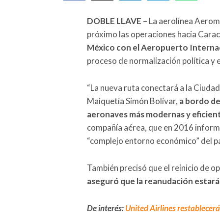
DOBLE LLAVE
– La aerolínea Aerom
próximo las operaciones hacia Cara
México con el Aeropuerto Internac
proceso de normalización política y
“La nueva ruta conectará a la Ciuda
Maiquetía Simón Bolívar,
a bordo de
aeronaves más modernas y eficient
compañía aérea, que en 2016 informó 
“complejo entorno económico” del p
También precisó que el reinicio de 
aseguró que la reanudación estará
De interés:
United Airlines restablecer