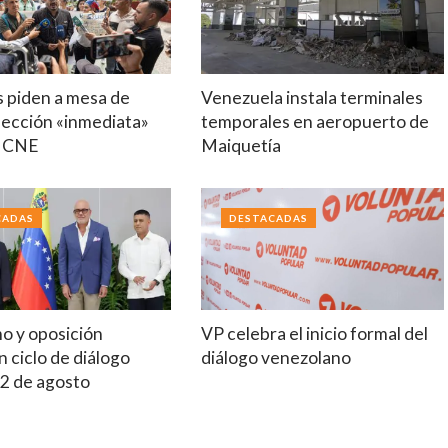
s piden a mesa de
Venezuela instala terminales
lección «inmediata»
temporales en aeropuerto de
o CNE
Maiquetía
CADAS
DESTACADAS
mo y oposición
VP celebra el inicio formal del
 ciclo de diálogo
diálogo venezolano
12 de agosto