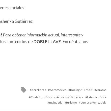
redes sociales
Sashenka Gutiérrez
e!
Para obtener información actual, interesante y
 los contenidos de
DOBLE LLAVE
. Encuéntranos
Tagged
Aerolíneas
Aeroméxico
Boeing 737 MAX
caracas
with
Ciudad de México
conectividad aerea
Latinoamérica
maiquetia
turismo
Vuelos a Venezuela