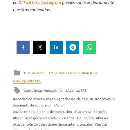
en
X/Twitter
e
Instagram
puedes conocer diariamente
nuestros contenidos
Posted
DESTACADAS
EMPRESAS Y EMPRENDIMIENTO
in
OPINIÓN EXPERTA
Tagged
aerolíneas venezolanas
Agencia EFE
with
Asociación Venezolana de Agencias de Viajes y Turismo (AVAVIT)
aumento de sus vuelos
Avior
aviso estadounidense de precaución
Colombia
españa
láser
pasajeros atascados o varados
Plus Ultra
Rutaca
suspensión de operaciones líneas internacionales
turpial