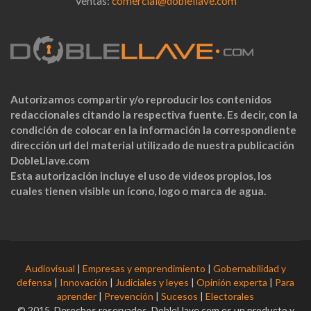
Ventas:
comercial@doblellave.com
Autorizamos compartir y/o reproducir los contenidos
redaccionales citando la respectiva fuente. Es decir, con la
condición de colocar en la información la correspondiente
dirección url del material utilizado de nuestra publicación
DobleLlave.com
Esta autorización incluye el uso de videos propios, los
cuales tienen visible un ícono, logo o marca de agua.
Audiovisual
|
Empresas y emprendimiento
|
Gobernabilidad y
defensa
|
Innovación
|
Judiciales y leyes
|
Opinión experta
|
Para
aprender
|
Prevención
|
Sucesos
|
Electorales
© 2015. Derechos reservados. DobleLlave.com es un producto y