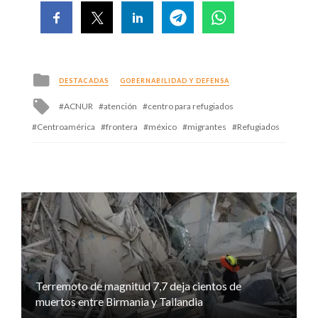
Posted
DESTACADAS
GOBERNABILIDAD Y DEFENSA
in
Tagged
ACNUR
atención
centro para refugiados
with
Centroamérica
frontera
méxico
migrantes
Refugiados
Terremoto de magnitud 7,7 deja cientos de
muertos entre Birmania y Tailandia