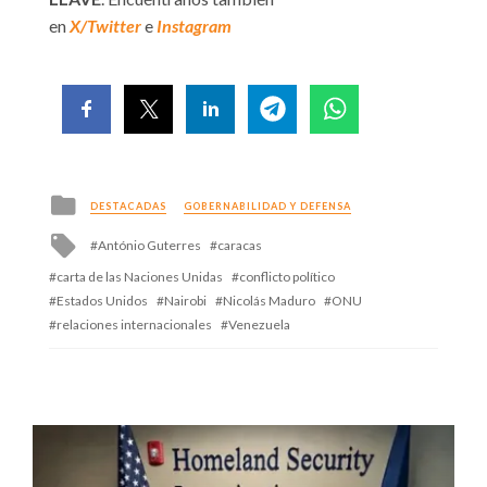
en
X/Twitter
e
Instagram
Posted
DESTACADAS
GOBERNABILIDAD Y DEFENSA
in
Tagged
António Guterres
caracas
with
carta de las Naciones Unidas
conflicto político
Estados Unidos
Nairobi
Nicolás Maduro
ONU
relaciones internacionales
Venezuela