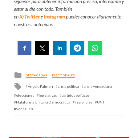
síguenos para obtener información precisa, interesante y
estar al día con todo. También
en
X/Twitter
e
Instagram
puedes conocer diariamente
nuestros contenidos
Posted
DESTACADAS
ELECTORALES
in
Tagged
Ángelo Palmeri
crisis política
crisis venezolana
with
elecciones
legislativas
partidos políticos
Plataforma Unitaria Democrática
regionales
UNT
Venezuela