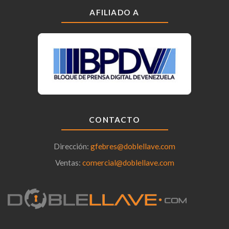
AFILIADO A
CONTACTO
Dirección:
gfebres@doblellave.com
Ventas:
comercial@doblellave.com