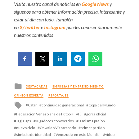
Visita nuestro canal de noticias en
Google News
y
síguenos para obtener información precisa, interesante y
estar al día con todo. También
en
X/Twitter
e
Instagram
puedes conocer diariamente
nuestros contenidos
Posted
DESTACADAS
EMPRESAS Y EMPRENDIMIENTO
in
OPINIÓN EXPERTA
REPORTAJES
Tagged
Catar
continuidad generacional
Copa del Mundo
with
Federación Venezolana de Fútbol (FVF)
gorra oficial
Jagi Caps
Jugadores convocados
la misma pasión
nuevo ciclo
Oswaldo Vizcarrondo
primer partido
símbolo de identidad
Venezuela en este Mundial
video