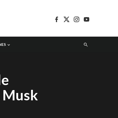
NES
de
n Musk