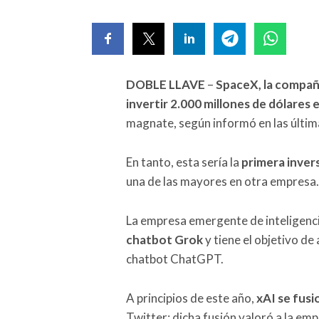
DOBLE LLAVE
–
SpaceX, la compañ
invertir 2.000 millones de dólares e
magnate, según informó en las últim
En tanto, esta sería la
primera inver
una de las mayores en otra empresa.
La empresa emergente de inteligencia
chatbot Grok
y tiene el objetivo de
chatbot ChatGPT.
A principios de este año,
xAI se fusi
Twitter; dicha fusión valoró a la em