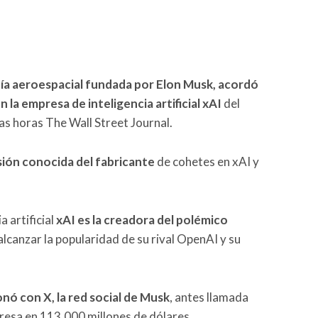
ía aeroespacial fundada por Elon Musk, acordó
n la empresa de inteligencia artificial xAI
del
as horas The Wall Street Journal.
sión conocida del fabricante
de cohetes en xAI y
 artificial
xAI es la creadora del polémico
 alcanzar la popularidad de su rival OpenAI y su
onó con X, la red social de Musk
, antes llamada
presa en 113.000 millones de dólares.