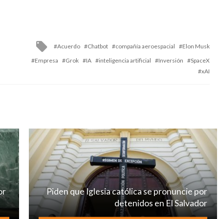
Tagged
Acuerdo
Chatbot
compañía aeroespacial
Elon Musk
with
Empresa
Grok
IA
inteligencia artificial
Inversión
SpaceX
xAI
or
Piden que Iglesia católica se pronuncie por
detenidos en El Salvador