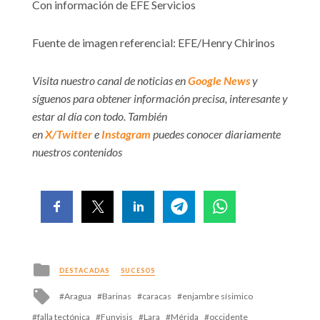
Con información de EFE Servicios
Fuente de imagen referencial: EFE/Henry Chirinos
Visita nuestro canal de noticias en
Google News
y
síguenos para obtener información precisa, interesante y
estar al día con todo. También
en
X/Twitter
e
Instagram
puedes conocer diariamente
nuestros contenidos
Posted
DESTACADAS
SUCESOS
in
Tagged
Aragua
Barinas
caracas
enjambre sísimico
with
falla tectónica
Funvisis
Lara
Mérida
occidente