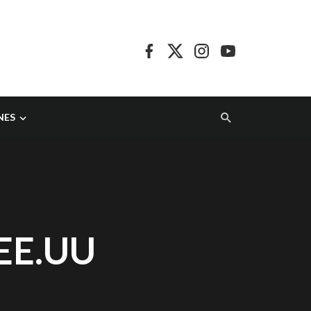
NES
 EE.UU