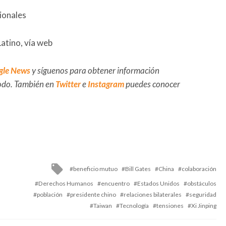
ionales
Latino, vía web
gle News
y síguenos para obtener información
 todo. También en
Twitter
e
Instagram
puedes conocer
Tagged
beneficio mutuo
Bill Gates
China
colaboración
with
Derechos Humanos
encuentro
Estados Unidos
obstáculos
población
presidente chino
relaciones bilaterales
seguridad
Taiwan
Tecnología
tensiones
Xi Jinping