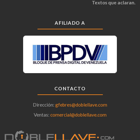
Textos que aclaran.
AFILIADO A
CONTACTO
Dirección:
gfebres@doblellave.com
Ventas:
comercial@doblellave.com