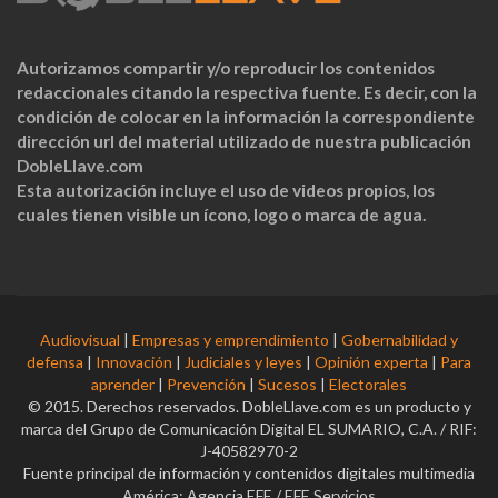
Autorizamos compartir y/o reproducir los contenidos
redaccionales citando la respectiva fuente. Es decir, con la
condición de colocar en la información la correspondiente
dirección url del material utilizado de nuestra publicación
DobleLlave.com
Esta autorización incluye el uso de videos propios, los
cuales tienen visible un ícono, logo o marca de agua.
Audiovisual
|
Empresas y emprendimiento
|
Gobernabilidad y
defensa
|
Innovación
|
Judiciales y leyes
|
Opinión experta
|
Para
aprender
|
Prevención
|
Sucesos
|
Electorales
© 2015. Derechos reservados. DobleLlave.com es un producto y
marca del Grupo de Comunicación Digital EL SUMARIO, C.A. / RIF:
J-40582970-2
Fuente principal de información y contenidos digitales multimedia
América: Agencia EFE / EFE Servicios