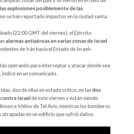
n amplias zonas del país y se vieron en el cielo de
ias explosiones posiblemente de las
 no se han reportado impactos en la ciudad santa.
ábado (22:00 GMT del viernes), el Ejército
las
alarmas antiaéreas en varias zonas de Israel
cedentes de Irán hacia el Estado de Israel».
stán operando para interceptar y atacar donde sea
«, indicó en un comunicado.
das, dos de ellas en estado crítico, en las
dos
 contra Israel
de este viernes y están siendo
linson e Ichilov de Tel Aviv, mientras los bomberos
s atrapadas en un edificio que sufrió daños.