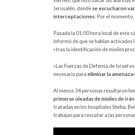
viernes, que hizo saltar las alarmas e
Jerusalén, donde
se escucharon var
interceptaciones
. Por el momento,
Pasada la 01:00 hora local de este s
informó de que se habían activados 
«tras la identificación de misiles pro
«Las Fuerzas de Defensa de Israel e
necesario para
eliminar la amenaza
Al menos 34 personas resultaron heri
primeras oleadas de misiles de Irán
tratadas en los hospitales Sheba, Bei
trabajan para rescatar a las persona