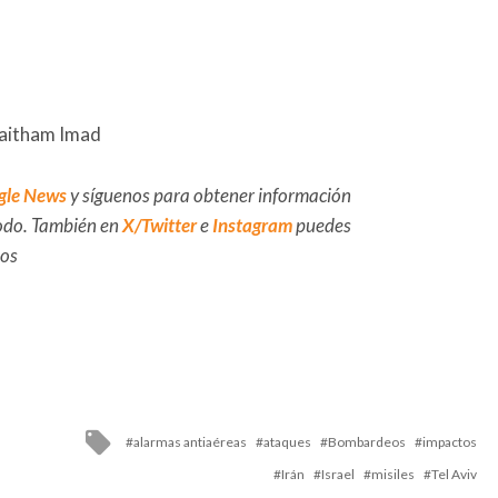
Haitham Imad
gle News
y síguenos para obtener información
 todo. También en
X/Twitter
e
Instagram
puedes
dos
Tagged
alarmas antiaéreas
ataques
Bombardeos
impactos
with
Irán
Israel
misiles
Tel Aviv