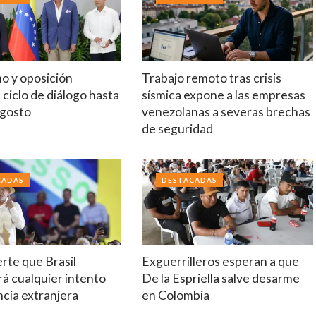
mo y oposición
Trabajo remoto tras crisis
ciclo de diálogo hasta
sísmica expone a las empresas
agosto
venezolanas a severas brechas
de seguridad
CADAS
DESTACADAS
erte que Brasil
Exguerrilleros esperan a que
á cualquier intento
De la Espriella salve desarme
ncia extranjera
en Colombia