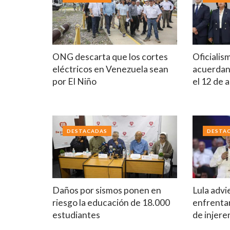
ONG descarta que los cortes
Oficialis
eléctricos en Venezuela sean
acuerdan 
por El Niño
el 12 de 
DESTACADAS
DESTA
Daños por sismos ponen en
Lula advi
riesgo la educación de 18.000
enfrentar
estudiantes
de injere