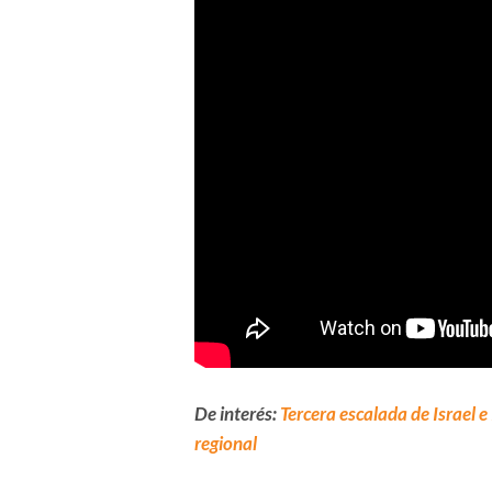
De interés:
Tercera escalada de Israel e
regional