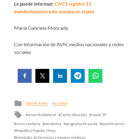
Le puede interesar:
OVCS registró 11
manifestaciones esta semana en el país
María Gabriela Moncada
Con información de AVN, medios nacionales y redes
sociales
Posted
DESTACADAS
SUCESOS
in
Tagged
acuerdo bilateral
Carlos Alvarado
covid-19
with
crisis sanitaria
pandemia
programa de ayuda
puente aéreo
República Popular China
toneladas de fármacos y equipos médicos