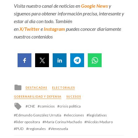
Visita nuestro canal de noticias en
Google News
y
síguenos para obtener información precisa, interesante y
estar al día con todo. También
en
X/Twitter
e
Instagram
puedes conocer diariamente
nuestros contenidos
Posted
DESTACADAS
ELECTORALES
in
GOBERNABILIDAD Y DEFENSA
SUCESOS
Tagged
CNE
comicios
crisis política
with
Edmundo González Urrutia
elecciones
legislativas
líder opositora
María Corina Machado
Nicolás Maduro
PUD
regionales
Venezuela