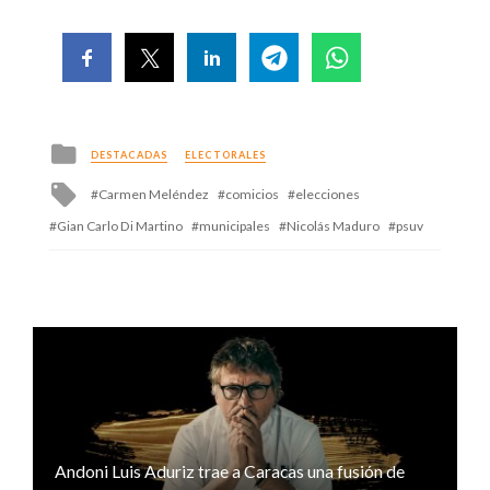
Posted
DESTACADAS
ELECTORALES
in
Tagged
Carmen Meléndez
comicios
elecciones
with
Gian Carlo Di Martino
municipales
Nicolás Maduro
psuv
Andoni Luis Aduriz trae a Caracas una fusión de