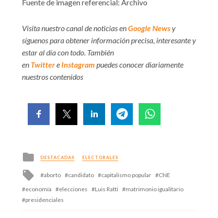
Fuente de imagen referencial: Archivo
Visita nuestro canal de noticias en
Google News
y
síguenos para obtener información precisa, interesante y
estar al día con todo. También
en
Twitter
e
Instagram
puedes conocer diariamente
nuestros contenidos
Posted
DESTACADAS
ELECTORALES
in
Tagged
aborto
candidato
capitalismo popular
CNE
with
economía
elecciones
Luis Ratti
matrimonio igualitario
presidenciales