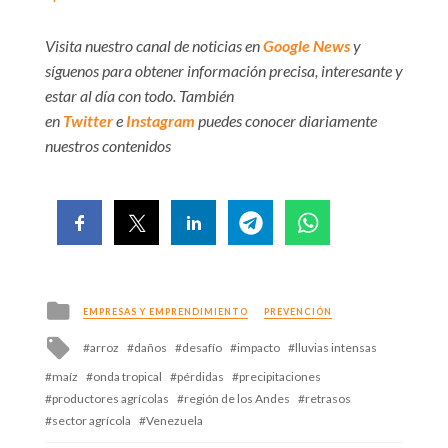
Visita nuestro canal de noticias en
Google News
y
síguenos para obtener información precisa, interesante y
estar al día con todo. También
en
Twitter
e
Instagram
puedes conocer diariamente
nuestros contenidos
Posted
EMPRESAS Y EMPRENDIMIENTO
PREVENCIÓN
in
Tagged
arroz
daños
desafío
impacto
lluvias intensas
with
maíz
onda tropical
pérdidas
precipitaciones
productores agrícolas
región de los Andes
retrasos
sector agrícola
Venezuela