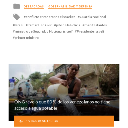
Posted
DESTACADAS
GOBERNABILIDAD Y DEFENSA
in
Tagged
conflicto entre árabes e israelíes
Guardia Nacional
with
Israel
Itamar Ben Gvir
jefe de la Policía
manifestantes
ministro de Seguridad Nacional israelí
Presidente israelí
primer ministro
ONG reveló que 80 % de los venezolanos no tiene
acceso a agua potable
ENTRADA ANTERIOR