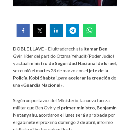
DOBLE LLAVE
– El ultraderechista
Itamar Ben
Gvir
, líder del partido Otzma Yehudit (Poder Judío)
y actual
ministro de Seguridad Nacional de Israel
,
se reunió el martes 28 de marzo con el
jefe de la
Policía
,
Kobi Shabtai
, para
acelerar la creación
de
una
«Guardia Nacional»
.
Según un portavoz del Ministerio, la nueva fuerza
militar que Ben Gvir y el
primer ministro
,
Benjamin
Netanyahu
, acordaron el lunes
será aprobada
por
el gabinete el próximo domingo 2 de abril, informó
el diario «The Jerusalem Post».