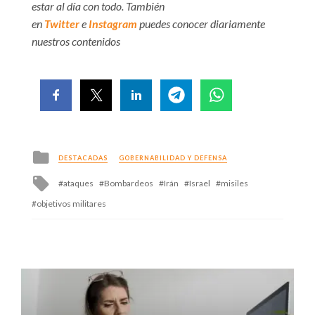
estar al día con todo. También
en
Twitter
e
Instagram
puedes conocer diariamente
nuestros contenidos
Posted
DESTACADAS
GOBERNABILIDAD Y DEFENSA
in
Tagged
ataques
Bombardeos
Irán
Israel
misiles
with
objetivos militares