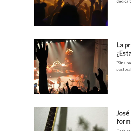
dedica t
La pr
¿Esta
"Sin un
pastoral
José
forma
Cada ca