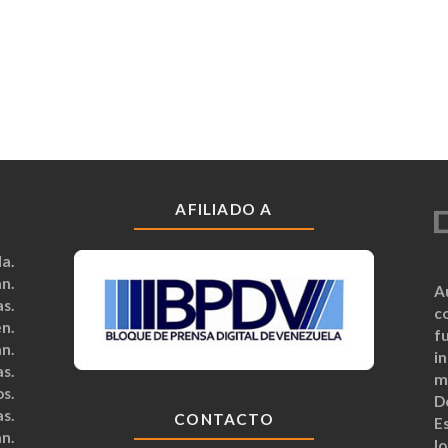
AFILIADO A
a.
n.
A
s.
c
n.
fu
n.
i
s.
m
s.
D
s.
CONTACTO
Es
n.
lo