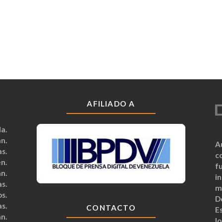
AFILIADO A
a.
n.
A
s.
c
n.
fu
n.
i
s.
m
s.
D
s.
CONTACTO
Es
n.
lo