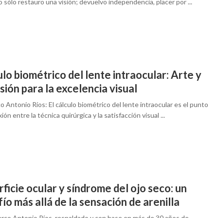
o sólo restauro una visión; devuelvo independencia, placer por ...
lo biométrico del lente intraocular: Arte y
sión para la excelencia visual
o Antonio Ríos: El cálculo biométrico del lente intraocular es el punto
xión entre la técnica quirúrgica y la satisfacción visual ...
ficie ocular y síndrome del ojo seco: un
ío más allá de la sensación de arenilla
Marco Antonio Ríos, respaldado y con base en más de 30 años de