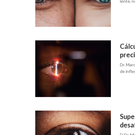
lente, n
Cálcu
preci
Dr. Marc
de infle
Super
desaf
El Dr. 