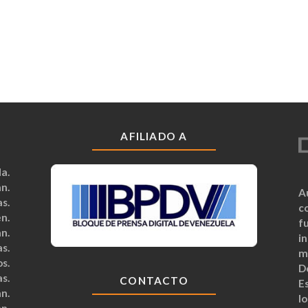
AFILIADO A
a.
n.
A
s.
c
n.
fu
n.
i
s.
m
s.
D
s.
CONTACTO
Es
n.
lo