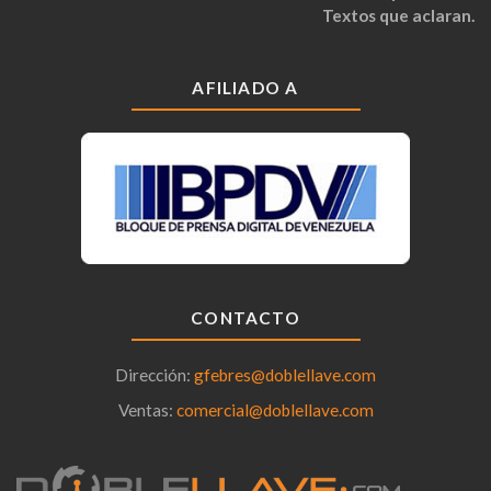
Textos que aclaran.
AFILIADO A
CONTACTO
Dirección:
gfebres@doblellave.com
Ventas:
comercial@doblellave.com