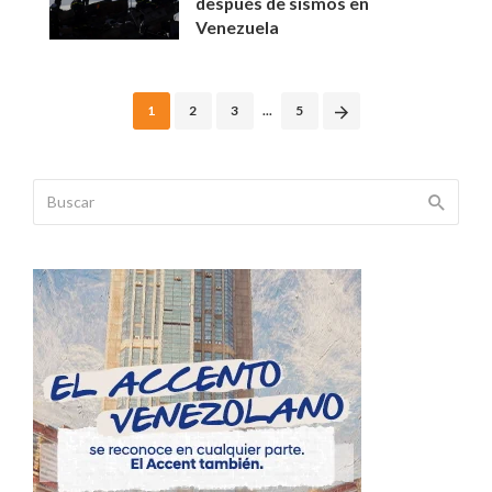
después de sismos en
Venezuela
Posts
1
2
3
...
5
navigation