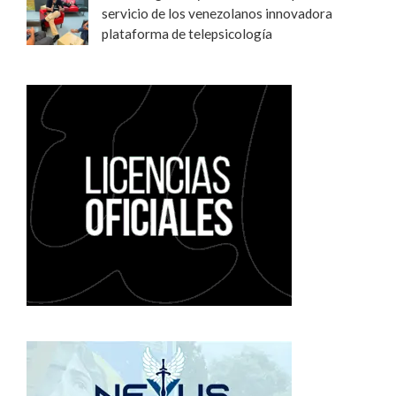
servicio de los venezolanos innovadora
plataforma de telepsicología