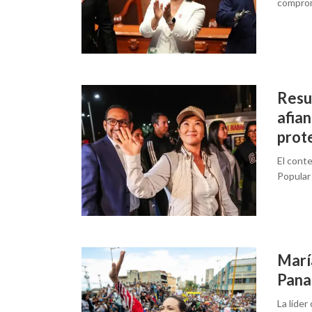
compro
Resu
afia
prote
El conte
Popular
Marí
Pan
La líder