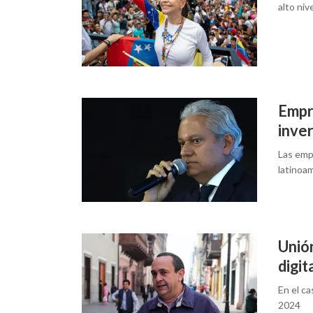
alto niv
Empr
inve
Las emp
latinoa
Unió
digit
En el ca
2024