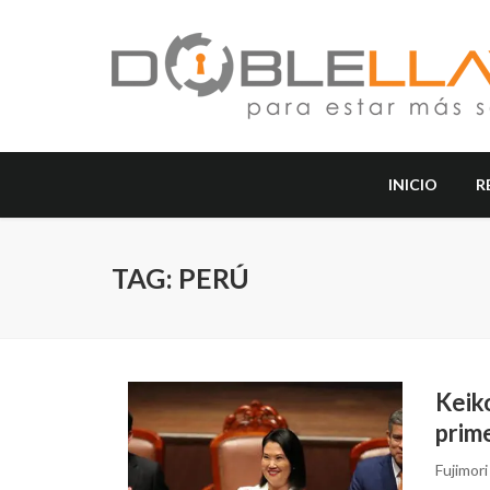
INICIO
R
TAG: PERÚ
Keiko
prim
Fujimori