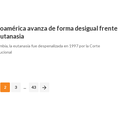
noamérica avanza de forma desigual frente
eutanasia
mbia, la eutanasia fue despenalizada en 1997 por la Corte
ucional
2
3
...
43