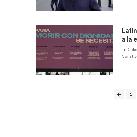
Lati
a la 
En Colo
Constit
Posts
1
navigation