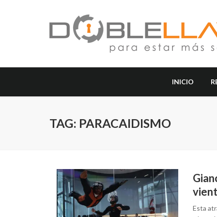
INICIO
R
TAG: PARACAIDISMO
Gianc
vien
Esta at