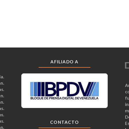
AFILIADO A
a.
n.
A
s.
c
n.
fu
n.
i
s.
m
s.
D
s.
CONTACTO
Es
n.