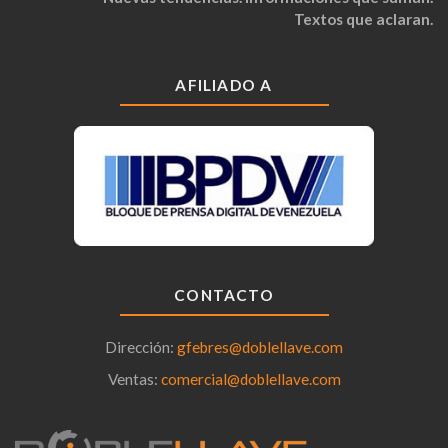
Textos que aclaran.
AFILIADO A
CONTACTO
Dirección:
gfebres@doblellave.com
Ventas:
comercial@doblellave.com