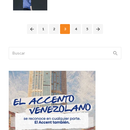
Posts
1
2
3
4
5
navigation