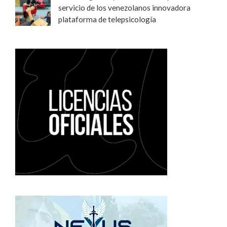
servicio de los venezolanos innovadora
plataforma de telepsicología