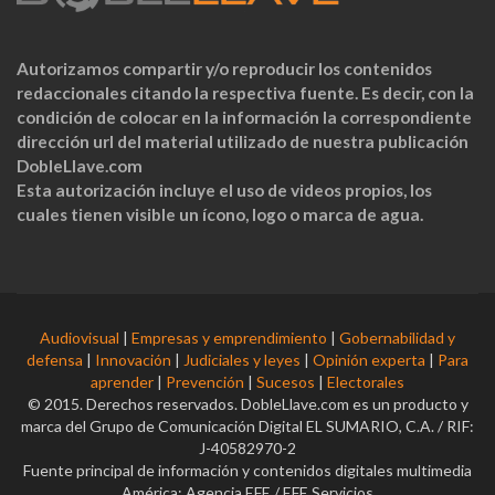
Autorizamos compartir y/o reproducir los contenidos
redaccionales citando la respectiva fuente. Es decir, con la
condición de colocar en la información la correspondiente
dirección url del material utilizado de nuestra publicación
DobleLlave.com
Esta autorización incluye el uso de videos propios, los
cuales tienen visible un ícono, logo o marca de agua.
Audiovisual
|
Empresas y emprendimiento
|
Gobernabilidad y
defensa
|
Innovación
|
Judiciales y leyes
|
Opinión experta
|
Para
aprender
|
Prevención
|
Sucesos
|
Electorales
© 2015. Derechos reservados. DobleLlave.com es un producto y
marca del Grupo de Comunicación Digital EL SUMARIO, C.A. / RIF:
J-40582970-2
Fuente principal de información y contenidos digitales multimedia
América: Agencia EFE / EFE Servicios