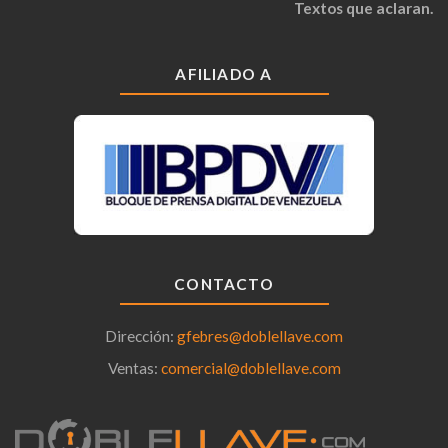
Textos que aclaran.
AFILIADO A
CONTACTO
Dirección:
gfebres@doblellave.com
Ventas:
comercial@doblellave.com