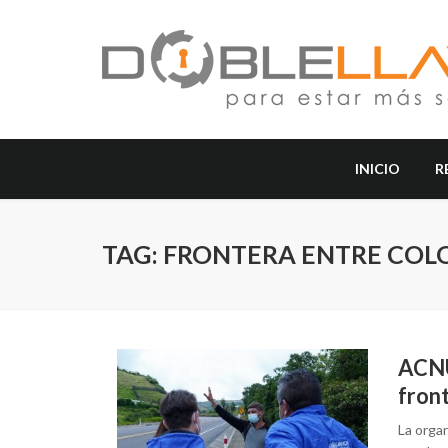
INICIO
R
TAG: FRONTERA ENTRE COL
ACNU
fron
La orga